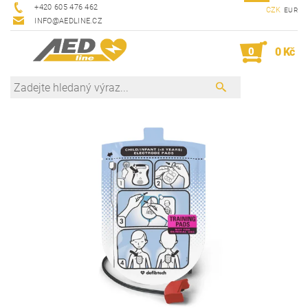
+420 605 476 462
CZK
EUR
INFO@AEDLINE.CZ
0
0 Kč