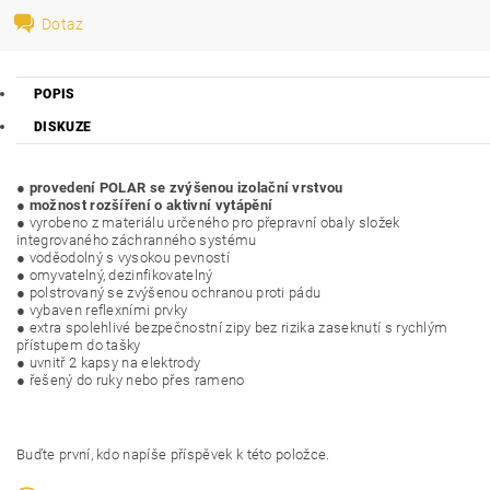
Dotaz
POPIS
DISKUZE
●
provedení POLAR se zvýšenou izolační vrstvou
● možnost rozšíření o aktivní vytápění
● vyrobeno z materiálu určeného pro přepravní obaly složek
integrovaného záchranného systému
●
voděodolný s vysokou pevností
●
omyvatelný, dezinfikovatelný
●
polstrovaný se zvýšenou ochranou proti pádu
●
vybaven reflexními prvky
●
extra spolehlivé bezpečnostní zipy bez rizika zaseknutí s rychlým
přístupem do tašky
●
uvnitř 2 kapsy na elektrody
●
řešený do ruky nebo přes rameno
Buďte první, kdo napíše příspěvek k této položce.