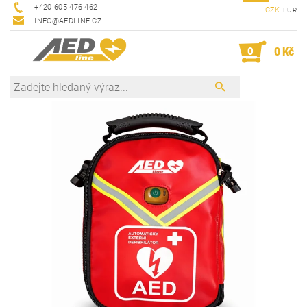
+420 605 476 462
CZK
EUR
INFO@AEDLINE.CZ
0
0 Kč