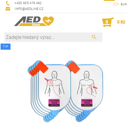
+420 605 476 462
CZK
EUR
INFO@AEDLINE.CZ
0
0 Kč
TIP