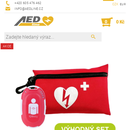
+420 605 476 462
CZK
EUR
INFO@AEDLINE.CZ
0
0 Kč
AKCE