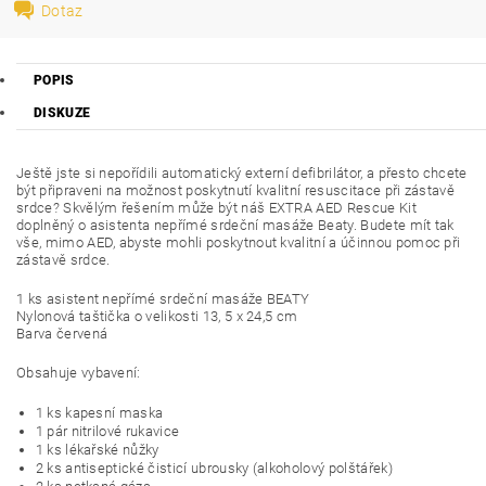
Dotaz
POPIS
DISKUZE
Ještě jste si nepořídili automatický externí defibrilátor, a přesto chcete
být připraveni na možnost poskytnutí kvalitní resuscitace při zástavě
srdce? Skvělým řešením může být náš EXTRA AED Rescue Kit
doplněný o asistenta nepřímé srdeční masáže Beaty. Budete mít tak
vše, mimo AED, abyste mohli poskytnout kvalitní a účinnou pomoc při
zástavě srdce.
1 ks asistent nepřímé srdeční masáže BEATY
Nylonová taštička o velikosti 13, 5 x 24,5 cm
Barva červená
Obsahuje vybavení:
1 ks kapesní maska
1 pár nitrilové rukavice
1 ks lékařské nůžky
2 ks antiseptické čisticí ubrousky (alkoholový polštářek)